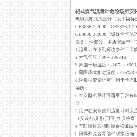
靶式煤气流量计危险场所安
电容式靶式流量计（以下简称流量
GB3836.1-2000 GB3836.
GB3836.2-2000《爆炸性气
设备 *4部分：本质安全型“i
1.流量计在下列环境条件下应
a.大气气压：86～106KPa
b.周围环境温度：-20℃～+60℃
c.周围环境相对湿度：≤95%R
d.隔爆型流量计可适用于含有Ⅱ
场所；
e.本安型流量计可适用于含有ⅡA
所；
2.用户在安装使用流量计时应
（安装前须进行下列各项检查，
a.有防爆标志和防爆合格证编号
b.隔爆外壳各零部件联接正确，