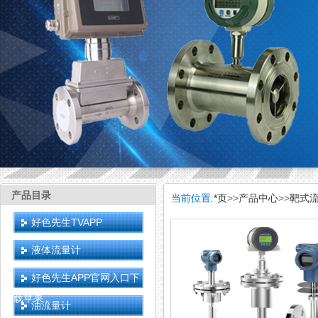
产品目录
当前位置:
*页
>>
产品中心
>>
靶式
好色先生TVAPP
液体流量计
好色先生APP官网入口下
载苹果
油流量计