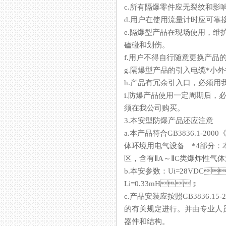
c.所有隔爆零件应无裂纹和影响隔
d.用户在使用流量计时应可靠接地
e.隔爆型产品在现场使用，维
磕碰和划伤。
f.用户不得自行随意更换产品的
g.隔爆型产品的引入电缆*小外
h.产品有冗余引入口，必须用
i.防爆产品使用一定周期后
须在我公司购买。
3.本安型防爆产品还应注意
a.本产品符合GB3836.1-200
体环境用电气设备 *4部分：本质安
区，含有ⅡA～ⅡC类爆炸性气体
b.本安参数：Ui=28VDC
Li=0.33mH；
c.产品安装应按照GB3836.
的有关规定进行。并由专业人员
器件和结构。