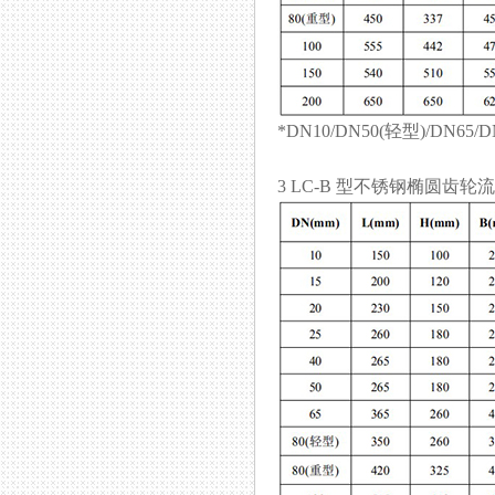
*DN10/DN50(轻型)/DN65/D
3 LC-B 型不锈钢椭圆齿轮