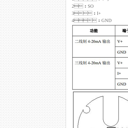
2：SO
3：I+
4：GND