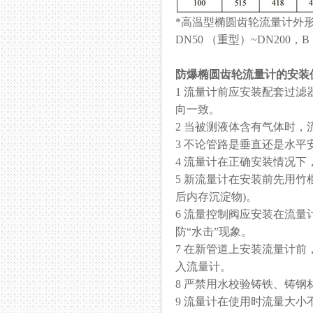
*高温型椭圆齿轮流量计外形尺寸
DN50 （重型）~DN200
防爆椭圆齿轮流量计
的安装
1 流量计前应安装配套过滤器
向一致。
2 当被测液体含有气体时，
3 不论管路是垂直还是水平安装
4 流量计在正确安装情况下，如果
5 新流量计在安装前先用竹棍从
后内存沉淀物)。
6 流量控制阀应安装在流量计
防“水击”现象。
7 在新管道上安装流量计前
入流量计。
8 严禁用水校验铸铁、铸钢
9 流量计在使用时流量大小不得