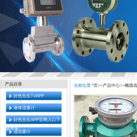
产品目录
当前位置:
*页
>>
产品中心
>>
椭圆
好色先生TVAPP
液体流量计
好色先生APP官网入口下
载苹果
油流量计