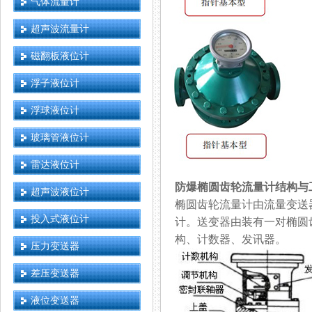
气体流量计
超声波流量计
磁翻板液位计
浮子液位计
浮球液位计
玻璃管液位计
雷达液位计
防爆椭圆齿轮流量计
结构与
超声波液位计
椭圆齿轮流量计由流量变送器和
投入式液位计
计。送变器由装有一对椭
构、计数器、发讯器。
压力变送器
差压变送器
液位变送器