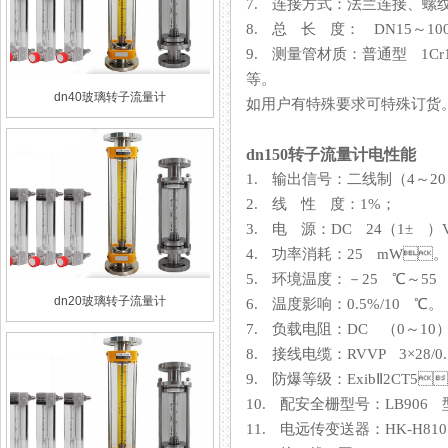
7. 连接方式：法兰连接、
8. 总 长 度： DN15～100 2
9. 测量管材质：普通型 1Cr
等。
dn40玻璃转子流量计
如用户有特殊要求可特殊订货
dn150转子流量计电性能
1. 输出信号：二线制（4
2. 线 性 度：1%；
3. 电 源：DC 24（1± ）V
4. 功率消耗：25 mW。
5. 环境温度：－25 ℃～55 ℃
dn20玻璃转子流量计
6. 温度影响：0.5%/10 ℃。
7. 负载电阻：DC （0～
8. 接线电缆：RVVP 3×28/
9. 防爆等级：ExibⅡ2CT5
10. 配安全栅型号：LB906 型
11. 电远传变送器：HK-H810