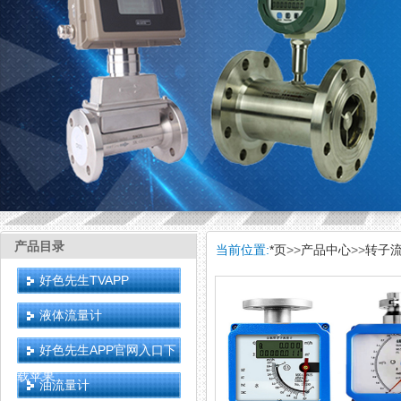
产品目录
当前位置:
*页
>>
产品中心
>>
转子
好色先生TVAPP
液体流量计
好色先生APP官网入口下
载苹果
油流量计