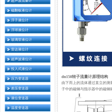
超声波流量计
磁翻板液位计
浮子液位计
浮球液位计
玻璃管液位计
雷达液位计
超声波液位计
投入式液位计
dn150转子流量计原理结构
压力变送器
由下而上的流体通过直立的测量管时
差压变送器
子中的磁钢与指示器中的磁钢耦合
液位变送器
温度变送器