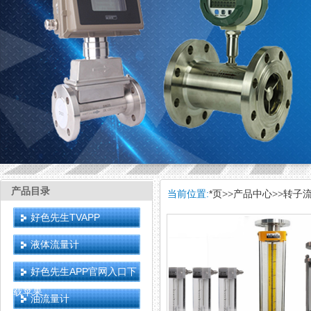
产品目录
当前位置:
*页
>>
产品中心
>>
转子
好色先生TVAPP
液体流量计
好色先生APP官网入口下
载苹果
油流量计