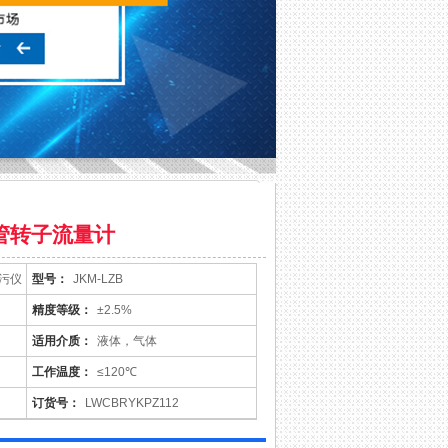
管转子流量计
装污仪
型号：
JKM-LZB
精度等级：
±2.5%
适用介质：
液体，气体
工作温度：
≤120℃
订货号：
LWCBRYKPZ112