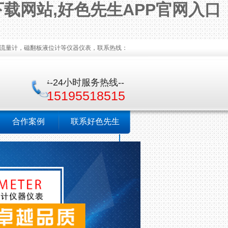
下载网站,好色先生APP官网入口
，磁翻板液位计等仪器仪表，联系热线：
--24小时服务热线--
15195518515
合作案例
联系好色先生
TV官网下载安装
污