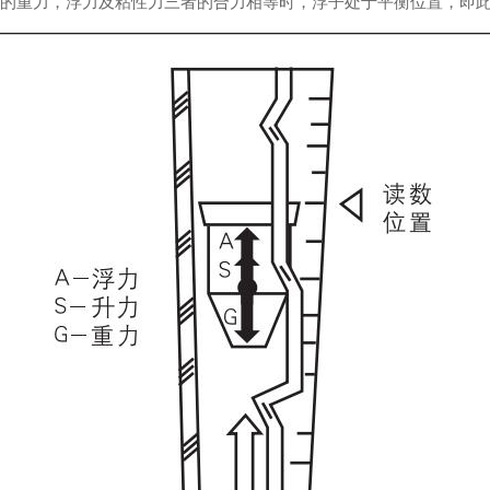
的重力，浮力及粘性力三者的合力相等时，浮子处于平衡位置，即此时