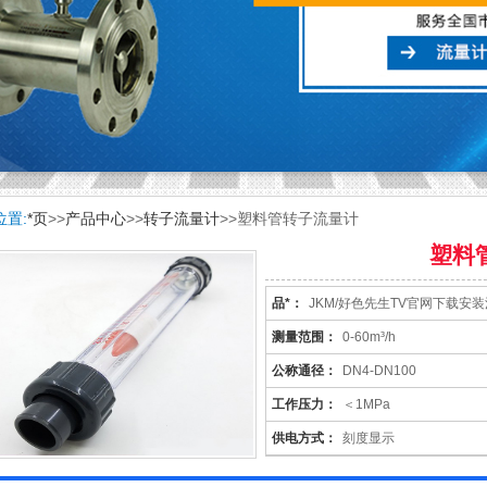
位置:
*页
>>
产品中心
>>
转子流量计
>>塑料管转子流量计
塑料
品*：
JKM/好色先生TV官网下载安
表
测量范围：
0-60m³/h
公称通径：
DN4-DN100
工作压力：
＜1MPa
供电方式：
刻度显示